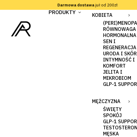
Darmowa dostawa
już od 200zł
PRODUKTY
KOBIETA
(PERI)MENOP
RÓWNOWAGA
HORMONALNA
SEN I
REGENERACJA
URODA I SKÓ
INTYMNOŚĆ I
KOMFORT
JELITA I
MIKROBIOM
GLP-1 SUPPO
MĘŻCZYZNA
ŚWIĘTY
SPOKÓJ
GLP-1 SUPPO
TESTOSTERO
MĘSKA