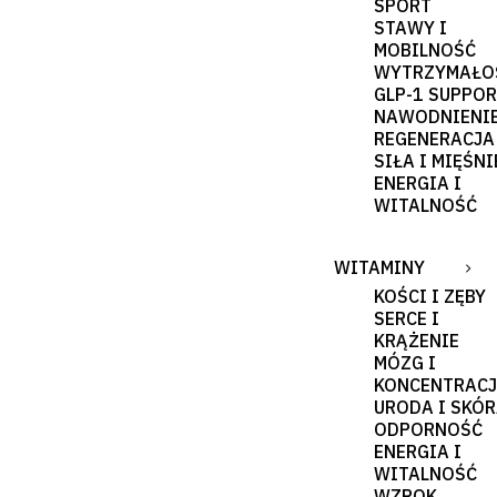
SPORT
STAWY I
MOBILNOŚĆ
WYTRZYMAŁO
GLP-1 SUPPO
NAWODNIENI
REGENERACJA
SIŁA I MIĘŚNI
ENERGIA I
WITALNOŚĆ
WITAMINY
KOŚCI I ZĘBY
SERCE I
KRĄŻENIE
MÓZG I
KONCENTRAC
URODA I SKÓ
ODPORNOŚĆ
ENERGIA I
WITALNOŚĆ
WZROK