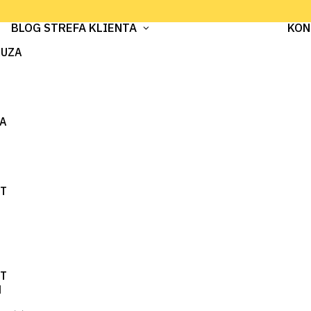
BLOG
STREFA KLIENTA
KON
AUZA
RA
RT
RT
N