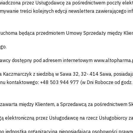
świadczona przez Usługodawcę za pośrednictwem poczty elektr
ywanie treści kolejnych edycji newslettera zawierającego in
 ruchoma będąca przedmiotem Umowy Sprzedaży między Klie
go.
dawcy dostępny pod adresem internetowym www.altopharma.
ga Kaczmarczyk z siedzibą w Sawa 32, 32- 414 Sawa, posia
onu kontaktowego: +48 503 944 977 (w Dni Robocze od godz. 
awarta między Klientem, a Sprzedawcą za pośrednictwem Sk
gą elektroniczną przez Usługodawcę na rzecz Usługobiorcy z
o jednostka organizacyjna nieposiadająca osobowości prawnej,