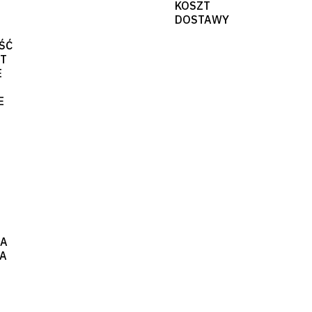
KOSZT
DOSTAWY
ŚĆ
RT
E
E
JA
RA