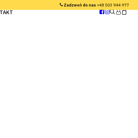
Zadzwoń do nas
+48 503 944 977
TAKT