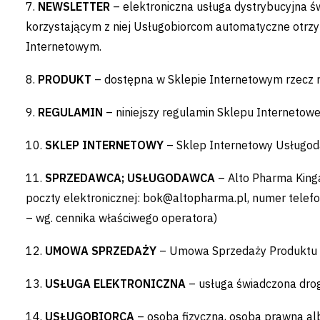
7.
NEWSLETTER
– elektroniczna usługa dystrybucyjna 
korzystającym z niej Usługobiorcom automatyczne otrzym
Internetowym.
8.
PRODUKT
– dostępna w Sklepie Internetowym rzecz
9.
REGULAMIN
– niniejszy regulamin Sklepu Internetowe
10.
SKLEP INTERNETOWY
– Sklep Internetowy Usługo
11.
SPRZEDAWCA; USŁUGODAWCA
– Alto Pharma Kin
poczty elektronicznej:
bok@altopharma.pl
, numer telef
– wg. cennika właściwego operatora)
12.
UMOWA SPRZEDAŻY
– Umowa Sprzedaży Produktu z
13.
USŁUGA ELEKTRONICZNA
– usługa świadczona dro
14.
USŁUGOBIORCA
– osoba fizyczna, osoba prawna alb