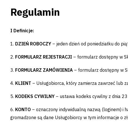
Regulamin
I Definicje:
1.
DZIEŃ ROBOCZY
– jeden dzień od poniedziałku do pi
2.
FORMULARZ REJESTRACJI
– formularz dostępny w Sk
3.
FORMULARZ ZAMÓWIENIA
– formularz dostępny w S
4.
KLIENT
– Usługobiorca, który zamierza zawrzeć lub
5.
KODEKS CYWILNY
– ustawa kodeks cywilny z dnia 23 k
6.
KONTO
– oznaczony indywidualną nazwą (loginem) i
gromadzone są dane Usługobiorcy w tym informacje o z